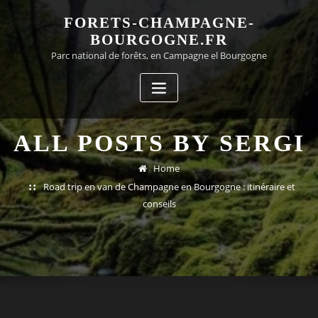
Skip
FORETS-CHAMPAGNE-
to
BOURGOGNE.FR
content
Parc national de forêts, en Campagne el Bourgogne
ALL POSTS BY SERGI
Home
Road trip en van de Champagne en Bourgogne : itinéraire et
conseils